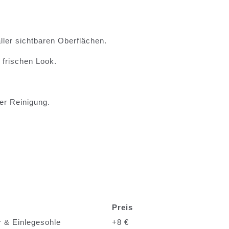
ller sichtbaren Oberflächen.
 frischen Look.
er Reinigung.
Preis
r & Einlegesohle
+8 €